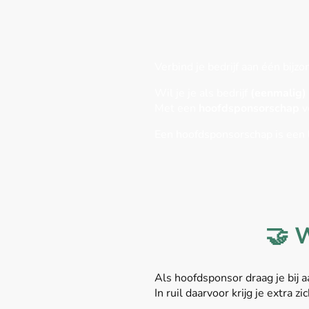
Verbind je bedrijf aan één bij
Wil je je als bedrijf
(eenmalig)
Met een
hoofdsponsorschap
v
Een hoofdsponsorschap is een
🤝 
Als hoofdsponsor draag je bij
In ruil daarvoor krijg je extra