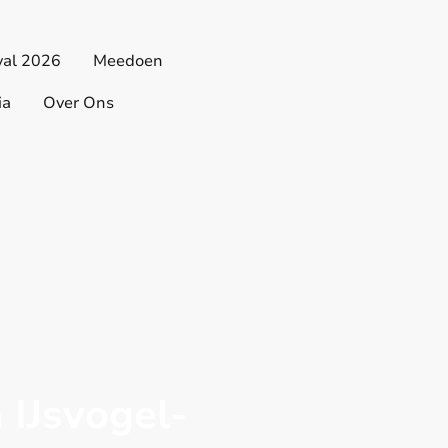
val 2026
Meedoen
ia
Over Ons
IJsvogel-