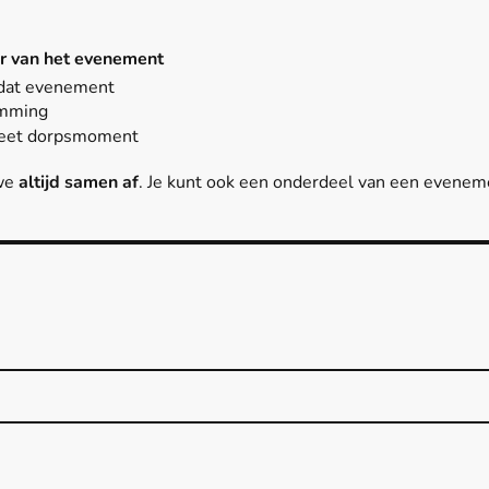
r van het evenement
 dat evenement
emming
creet dorpsmoment
 we
altijd samen af
. Je kunt ook een onderdeel van een eveneme