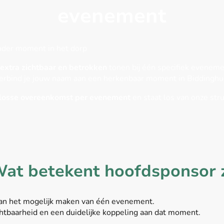
evenement
zonder moment in het dorp
extra zichtbaar en betrokken
tonen bij één specifiek evenem
erbind je jouw naam aan een herkenbaar moment in Biddinghu
losse overeenkomst per evenement
en staat los van onze str
Wat betekent hoofdsponsor z
 aan het mogelijk maken van één evenement.
 zichtbaarheid en een duidelijke koppeling aan dat moment.