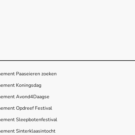
enement Paaseieren zoeken
enement Koningsdag
venement Avond4Daagse
enement Opdreef Festival
enement Sleepbotenfestival
nement Sinterklaasintocht