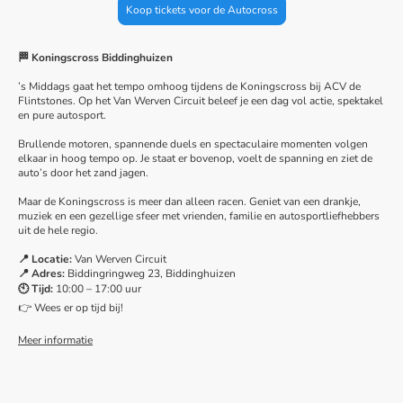
Koop tickets voor de Autocross
🏁 Koningscross Biddinghuizen
’s Middags gaat het tempo omhoog tijdens de Koningscross bij
ACV de
Flintstones
. Op het Van Werven Circuit beleef je een dag vol actie, spektakel
en pure autosport.
Brullende motoren, spannende duels en spectaculaire momenten volgen
elkaar in hoog tempo op. Je staat er bovenop, voelt de spanning en ziet de
auto’s door het zand jagen.
Maar de Koningscross is meer dan alleen racen. Geniet van een drankje,
muziek en een gezellige sfeer met vrienden, familie en autosportliefhebbers
uit de hele regio.
📍 Locatie:
Van Werven Circuit
📍 Adres:
Biddingringweg 23, Biddinghuizen
🕙 Tijd:
10:00 – 17:00 uur
👉 Wees er op tijd bij!
Meer informatie