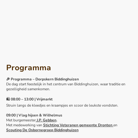
Programma
🎉 Programma – Dorpskern Biddinghuizen
De dag start feestelijk in het centrum van Biddinghuizen, waar traditie en
gezelligheid samenkomen.
🛍
08:00 – 13:00 | Vrijmarkt
Struin langs de kleedjes en kraampjes en scoor de leukste vondsten.
09:00 | Vlag hijsen & Wilhelmus
Met burgemeester
J.P. Gebben
.
Met medewerking van
Stichting Veteranen gemeente Dronten
en
Scouting De Osbornegroep Biddinghuizen